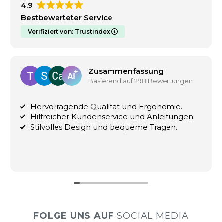
4.9
Bestbewerteter Service
Verifiziert von: Trustindex
Zusammenfassung
Basierend auf 298 Bewertungen
ervorragende Qualität und Ergonomie.
Eine s
ilfreicher Kundenservice und Anleitungen.
mein Ba
tilvolles Design und bequeme Tragen.
das Mat
FOLGE UNS AUF
SOCIAL MEDIA