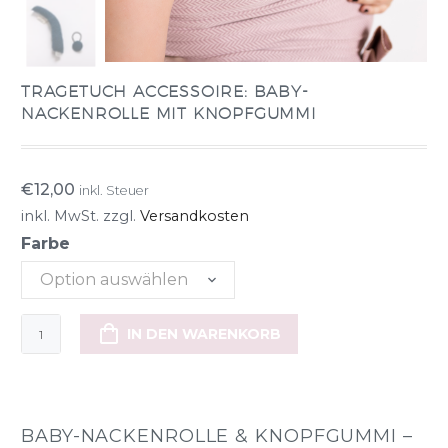
TRAGETUCH ACCESSOIRE: BABY-
NACKENROLLE MIT KNOPFGUMMI
€
12,00
inkl. Steuer
inkl. MwSt.
zzgl.
Versandkosten
Farbe
Option auswählen
TRAGETUCH
IN DEN WARENKORB
ACCESSOIRE:
Baby-
Nackenrolle
mit
BABY-NACKENROLLE & KNOPFGUMMI –