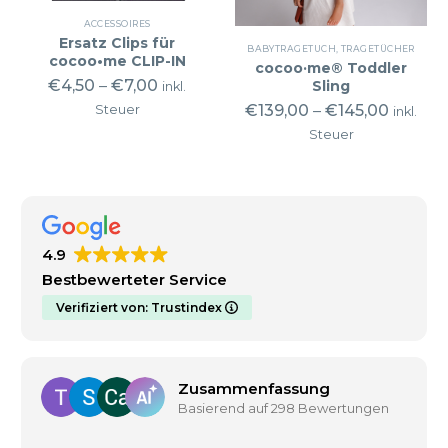
ACCESSOIRES
Ersatz Clips für
BABYTRAGETUCH
,
TRAGETÜCHER
cocoo•me CLIP-IN
cocoo·me® Toddler
€
4,50
–
€
7,00
Sling
inkl.
€
139,00
–
€
145,00
Steuer
inkl.
Steuer
4.9
Bestbewerteter Service
Verifiziert von: Trustindex
Zusammenfassung
Basierend auf 298 Bewertungen