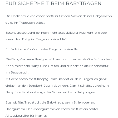
Knopfgummi
FÜR SICHERHEIT BEIM BABYTRAGEN
Menge
Die Nackenrolle von cocoo·me® stützt den Nacken deines Babys wenn
du es im Tragetuch trägst.
Besonders stützend bei noch nicht ausgebildeter Kopfkontrolle oder
wenn dein Baby im Tragetuch einschläft.
Einfach in die Kopfkante des Tragetuchs einrollen.
Die Baby-Nackenrolle eignet sich auch wunderbar als Greifwürmchen.
Es animiert dein Baby zum Greifen und erinnert an die Nabelschnur
im Babybauch.
Mit dem cocoo·me® Knopfgummi kannst du dein Tragetuch ganz
einfach an den Schulterträgern abbinden. Damit schaffst du deinem
Baby freie Sicht und sorgst für Sicherheit beim Babytragen.
Egal ob fürs Tragetuch, die Babytrage, beim Stillen oder als
Haargummi. Der Knopfgummi von cocoo·me® ist ein echter
Alltagsbegleiter für Mamas!