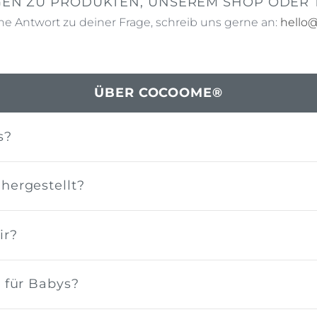
GEN ZU PRODUKTEN, UNSEREM SHOP ODER
ne Antwort zu deiner Frage, schreib uns gerne an:
hello
ÜBER COCOOME®
s?
ergestellt?
ir?
 für Babys?