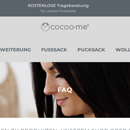
!!NEU!! NOVA HEART EDITION
Limitierte Stückanzahl
RWEITERUNG
FUSSSACK
PUCKSACK
WOL
FAQ