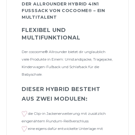
DER ALLROUNDER HYBRID 4IN1
FUSSSACK VON COCOOME® – EIN M
ULTITALENT
FLEXIBEL UND
MULTIFUNKTIONAL
Der cocoome® Allrounder bietet dir unglaublich
viele Produkte in Einem: Umstandsjacke, Tragejacke,
Kinderwagen-Fußsack und Schlafsack für die
Babyschale.
DIESER HYBRID BESTEHT
AUS ZWEI MODULEN:
die Clip-in Jackenerweiterung mit zusätzlich
eingenähtem Rundum-Reißverschluss
eine eigens dafür entwickelte Unterlage mit