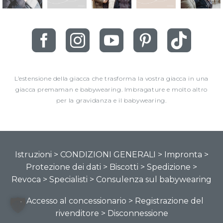
L’estensione della giacca che trasforma la vostra giacca in una
giacca premaman e babywearing. Imbragature e molto altro
per la gravidanza e il babywearing.
Istruzioni
> CONDIZIONI GENERALI
> Impronta
>
Protezione dei dati
> Biscotti
> Spedizione
>
Revoca
> Specialisti
> Consulenza sul babywearing
> Accesso al concessionario
> Registrazione del
rivenditore
> Disconnessione