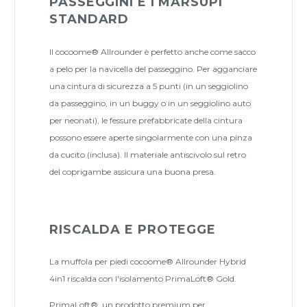
PASSEGGINI E I MARSUPI
STANDARD
Il cocoome® Allrounder è perfetto anche come sacco
a pelo per la navicella del passeggino. Per agganciare
una cintura di sicurezza a 5 punti (in un seggiolino
da passeggino, in un buggy o in un seggiolino auto
per neonati), le fessure prefabbricate della cintura
possono essere aperte singolarmente con una pinza
da cucito (inclusa). Il materiale antiscivolo sul retro
del coprigambe assicura una buona presa.
RISCALDA E PROTEGGE
La muffola per piedi cocoome® Allrounder Hybrid
4in1 riscalda con l'isolamento PrimaLoft® Gold.
PrimaLoft®, un prodotto premium per