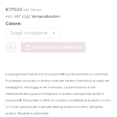
€
179,00
inkl. Steuer
incl. VAT
zzgl.
Versandkosten
Colore:
Scegli un'opzione
cocoome®
AGGIUNGI AL CARRELLO
Allrounder
Hybrid
4in1
footmuff
Il coprigambe Hybrid 4in1 di cocoome® è praticamente un tuttofare.
quantità
Può essere utilizzato in diversi modi per tenere il bambino al caldo nel
passeggino, nel buggy e nel marsupio. La particolarità è che
l’estensione della giacca è integrata in questo coprigambe ibrido! Il
cocoome® Allrounder vi offre un numero incredibile di prodotti in uno.
Un must assoluto per il periodo della gravidanza e oltre. Semplice,
pratico, flessibile e sostenibile.