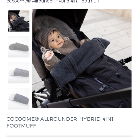
cocoome® Allrounder Hybrid 4in1 footmuff
COCOOME® ALLROUNDER HYBRID 4IN1
FOOTMUFF