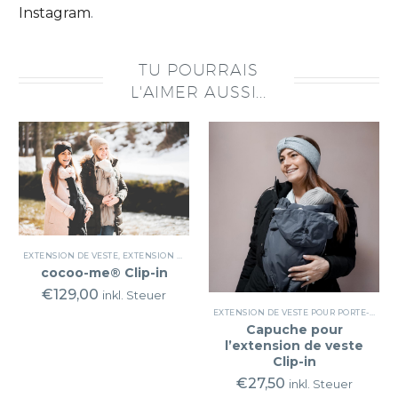
Instagram
.
TU POURRAIS
L'AIMER AUSSI...
EXTENSION DE VESTE
,
EXTENSION DE VESTE AVEC FONCTION SAC DE COUCHAGE POUR POUSSETTES
cocoo-me® Clip-in
€
129,00
inkl. Steuer
EXTENSION DE VESTE POUR PORTE-BÉBÉ
Capuche pour
l’extension de veste
Clip-in
€
27,50
inkl. Steuer