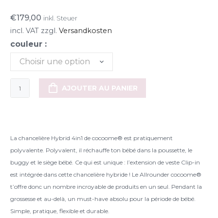
€
179,00
inkl. Steuer
incl. VAT
zzgl.
Versandkosten
couleur :
Choisir une option
quantité
AJOUTER AU PANIER
de
cocoome®
Chancelière
Allrounder
La chancelière Hybrid 4in1 de cocoome® est pratiquement
Hybrid
polyvalente. Polyvalent, il réchauffe ton bébé dans la poussette, le
4in1
buggy et le siège bébé. Ce qui est unique : l’extension de veste Clip-in
est intégrée dans cette chancelière hybride ! Le Allrounder cocoome®
t’offre donc un nombre incroyable de produits en un seul. Pendant la
grossesse et au-delà, un must-have absolu pour la période de bébé.
Simple, pratique, flexible et durable.