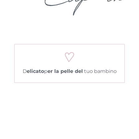
D
elicato
p
er la pelle del
tuo bambino