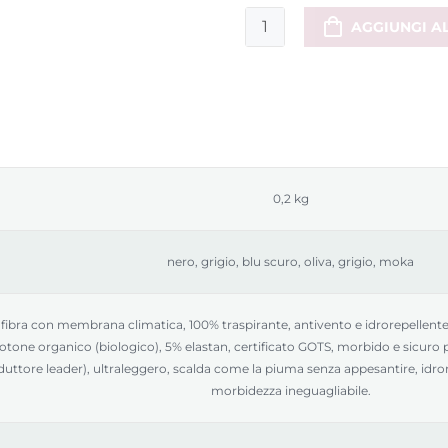
Cappuccio
AGGIUNGI A
per
l'estensione
della
giacca
a
clip
quantità
0,2 kg
nero, grigio, blu scuro, oliva, grigio, moka
fibra con membrana climatica, 100% traspirante, antivento e idrorepellente,
otone organico (biologico), 5% elastan, certificato GOTS, morbido e sicuro p
uttore leader), ultraleggero, scalda come la piuma senza appesantire, idror
morbidezza ineguagliabile.