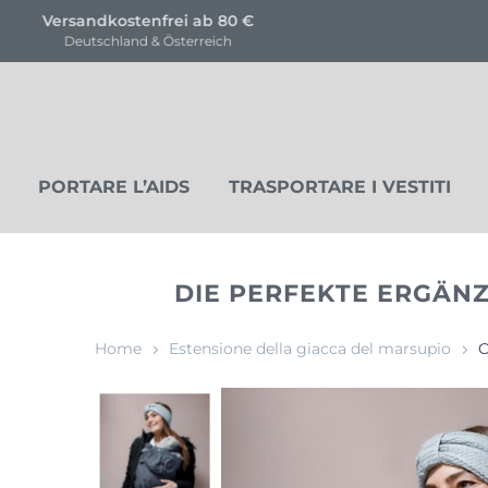
KOSTENLOSE Trageberatung
für unsere Produkte
PORTARE L’AIDS
TRASPORTARE I VESTITI
DIE PERFEKTE ERGÄNZ
Home
Estensione della giacca del marsupio
C