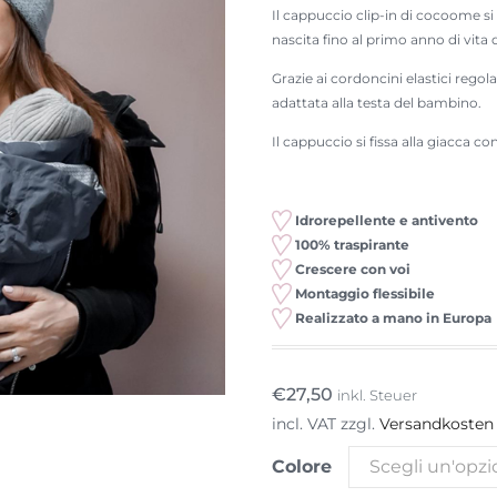
Il cappuccio clip-in di cocoome si
nascita fino al primo anno di vita
Grazie ai cordoncini elastici rego
adattata alla testa del bambino.
Il cappuccio si fissa alla giacca co
Idrorepellente e antivento
100% traspirante
Crescere con voi
Montaggio flessibile
Realizzato a mano in Europa
€
27,50
inkl. Steuer
incl. VAT
zzgl.
Versandkosten
Colore
Scegli un'opz