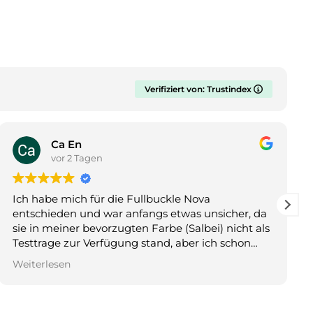
Verifiziert von: Trustindex
Ca En
vor 2 Tagen
Ich habe mich für die Fullbuckle Nova
Ei
entschieden und war anfangs etwas unsicher, da
be
sie in meiner bevorzugten Farbe (Salbei) nicht als
kl
Testtrage zur Verfügung stand, aber ich schon
dringend eine Trage brauchte. Ich bin absolut
Weiterlesen
begeistert! Sie passt perfekt und ist täglich im
Einsatz. Ich hoffe, dass wir sie noch lange nutzen
können. Unser Baby kann darin richtig gut