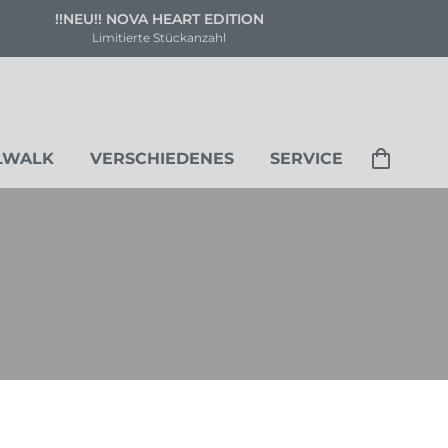
DITION
Versandkostenfrei ab 8
l
Deutschland & Österreic
LWALK
VERSCHIEDENES
SERVICE