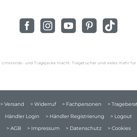
ur Umstands- und Tragejacke macht. Tragetücher und vieles mehr fü
> Versand
> Widerruf
> Fachpersonen
> Trageber
Händler Login
> Händler Registrierung
> Logout
> AGB
> Impressum
> Datenschutz
> Cookies