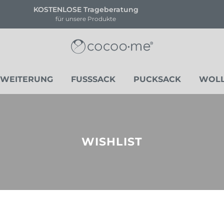
eratung
!!NEU!! NOVA HEART E
te
Limitierte Stückanzah
RWEITERUNG
FUSSSACK
PUCKSACK
WOL
WISHLIST