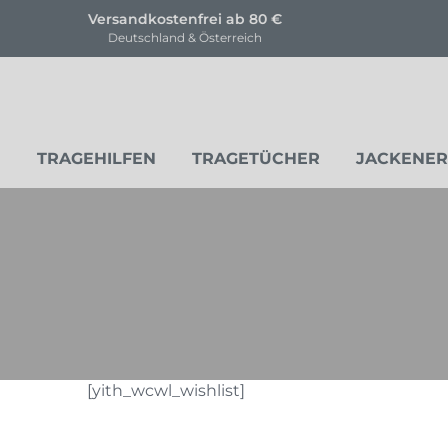
 ab 80 €
KOSTENLOSE Trageb
erreich
für unsere Produk
TRAGEHILFEN
TRAGETÜCHER
JACKENE
[yith_wcwl_wishlist]