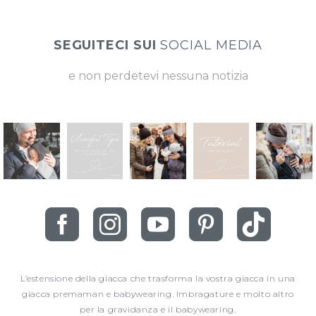
SEGUITECI SUI
SOCIAL MEDIA
e non perdetevi nessuna notizia
L’estensione della giacca che trasforma la vostra giacca in una
giacca premaman e babywearing. Imbragature e molto altro
per la gravidanza e il babywearing.