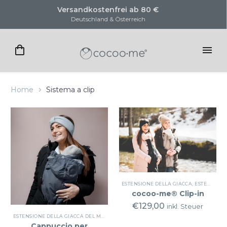
Versandkostenfrei ab 80 €
Deutschland & Österreich
Home
Sistema a clip
ESTENSIONE DELLA GIACCA
,
ESTENSIONE DELLA GIACCA CON FUNZIONE DI SACCO A PELO PER PASSEGGINI
cocoo-me® Clip-in
€
129,00
inkl. Steuer
ESTENSIONE DELLA GIACCA DEL MARSUPIO
,
ESTENSIONE DELLA GIACCA
Cappuccio per