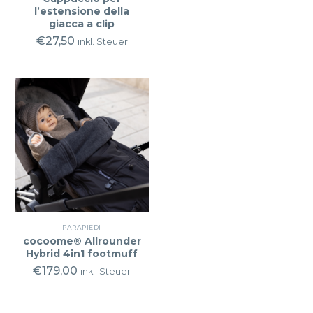
l’estensione della
giacca a clip
€
27,50
inkl. Steuer
PARAPIEDI
cocoome® Allrounder
Hybrid 4in1 footmuff
€
179,00
inkl. Steuer