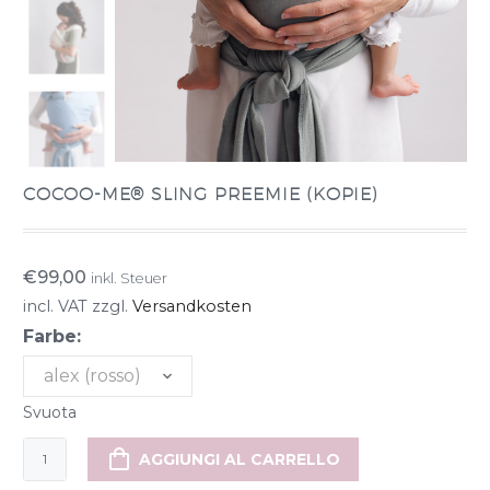
COCOO-ME® SLING PREEMIE (KOPIE)
€
99,00
inkl. Steuer
incl. VAT
zzgl.
Versandkosten
Farbe:
alex (rosso)
Svuota
cocoo-
AGGIUNGI AL CARRELLO
me®