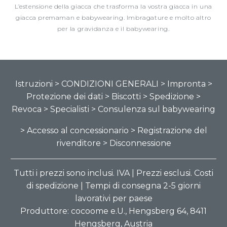
L’estensione della giacca che trasforma la vostra giacca in una
giacca premaman e babywearing. Imbragature e molto altro
per la gravidanza e il babywearing.
Istruzioni
> CONDIZIONI GENERALI
> Impronta
>
Protezione dei dati
> Biscotti
> Spedizione
>
Revoca
> Specialisti
> Consulenza sul babywearing
> Accesso al concessionario
> Registrazione del
rivenditore
> Disconnessione
Tutti i prezzi sono inclusi. IVA | Prezzi esclusi. Costi
di spedizione | Tempi di consegna 2-5 giorni
lavorativi per paese
Produttore: cocoome e.U., Hengsberg 64, 8411
Hengsberg, Austria