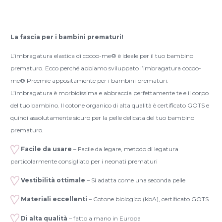
Sling
Preemie
(Kopie)
La fascia per i bambini prematuri!
quantità
L’imbragatura elastica di cocoo-me® è ideale per il tuo bambino
prematuro. Ecco perché abbiamo sviluppato l’imbragatura cocoo-
me® Preemie appositamente per i bambini prematuri.
L’imbragatura è morbidissima e abbraccia perfettamente te e il corpo
del tuo bambino. Il cotone organico di alta qualità è certificato GOTS e
quindi assolutamente sicuro per la pelle delicata del tuo bambino
prematuro.
Facile da usare
– Facile da legare, metodo di legatura
particolarmente consigliato per i neonati prematuri
Vestibilità ottimale
– Si adatta come una seconda pelle
Materiali eccellenti
– Cotone biologico (kbA), certificato GOTS
Di alta qualità
– fatto a mano in Europa