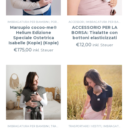
IMBRAGATURA PER BAMBINI
,
PORTARE L'AIDS
ACCESSORI
,
IMBRAGATURA PER BAMBINI
Marsupio cocoo-me®
ACCESSORIO PER LA
Helium Edizione
BORSA: Tiralatte con
Speciale Ostetrica
bottoni elasticizzati
Isabelle (Kopie) (Kopie)
€
12,00
inkl. Steuer
€
175,00
inkl. Steuer
IMBRAGATURA PER BAMBINI
,
TRASPORTARE I VESTITI
TRASPORTARE I VESTITI
,
IMBRAGATURA PER BAMBINI