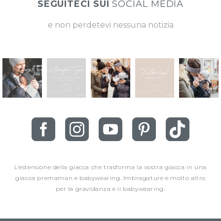
SEGUITECI SUI
SOCIAL MEDIA
e non perdetevi nessuna notizia
L’estensione della giacca che trasforma la vostra giacca in una
giacca premaman e babywearing. Imbragature e molto altro
per la gravidanza e il babywearing.