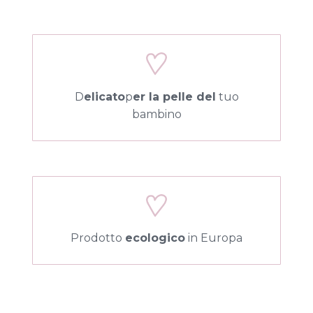
D
elicato
p
er la pelle del
tuo
bambino
Prodotto
ecologico
in Europa