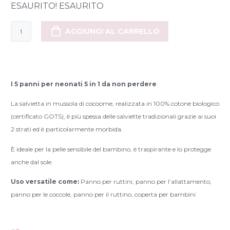
ESAURITO! ESAURITO
Salvietta
AGGIUNGI AL CARRELLO
per
bambini
in
mussola
I 5 panni per neonati 5 in 1 da non perdere
5
La salvietta in mussola di cocoome, realizzata in 100% cotone biologico
in
(certificato GOTS), è più spessa delle salviette tradizionali grazie ai suoi
1
2 strati ed è particolarmente morbida.
quantità
È ideale per la pelle sensibile del bambino, è traspirante e lo protegge
anche dal sole.
Uso versatile come:
Panno per ruttini,
panno per l’allattamento,
panno per le coccole,
panno per il ruttino,
coperta per bambini