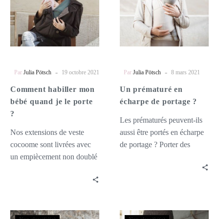
bébé
écharpe
quand
de
je
portage
le
?
porte
?
-
-
Par
Julia Pötsch
19 octobre 2021
Par
Julia Pötsch
8 mars 2021
Comment habiller mon
Un prématuré en
bébé quand je le porte
écharpe de portage ?
?
Les prématurés peuvent-ils
Nos extensions de veste
aussi être portés en écharpe
cocoome sont livrées avec
de portage ? Porter des
un empiècement non doublé
enfants de petite taille et
– vous pouvez ainsi porter
surtout des…
votre bébé près de vous
pendant les journées plus
fraîches sans devoir utiliser
Randonner
5
une polaire ou une laine.