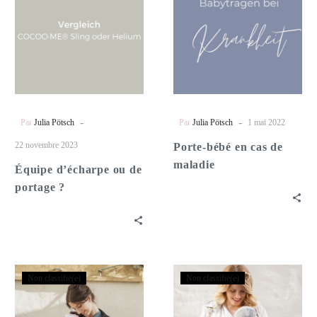
ou
en
de
cas
portage
de
?
maladie
-
-
Par
Julia Pötsch
Par
Julia Pötsch
1 mai 2022
22 novembre 2023
Porte-bébé en cas de
maladie
Équipe d’écharpe ou de
portage ?
Comment
Un
Non classifié(e)
Non classifié(e)
habiller
prématuré
mon
en