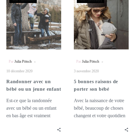
Non classifié(e)
Non classifié(e)
avec
bonnes
doivent
un
raisons
bébé
de
ou
porter
un
son
jeune
bébé
enfant
-
-
Par
Julia Pötsch
Par
Julia Pötsch
10 décembre 2020
3 novembre 2020
Randonner avec un
5 bonnes raisons de
bébé ou un jeune enfant
porter son bébé
Est-ce que la randonnée
Avec la naissance de votre
avec un bébé ou un enfant
bébé, beaucoup de choses
en bas âge est vraiment
changent et votre quotidien
amusante ? L’enfant ne
sera très différent de ce qu’il
sait…
était…