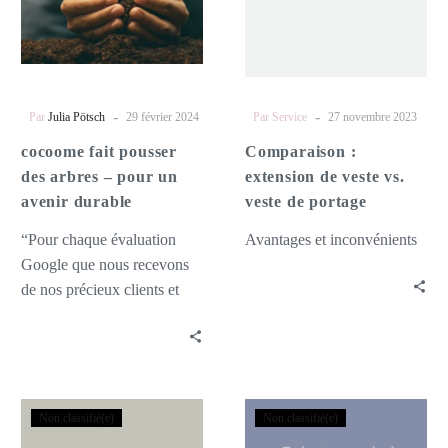
l’enfant, c’est aussi un trésor
arbres
veste
pour toute la vie.
–
vs.
pour
veste
un
de
avenir
portage
-
-
Par
Julia Pötsch
29 février 2024
Par Service
27 novembre 2023
durable
cocoome fait pousser
Comparaison :
des arbres – pour un
extension de veste vs.
avenir durable
veste de portage
“Pour chaque évaluation
Avantages et inconvénients
Google que nous recevons
de nos précieux clients et
clientes, nous plantons un
arbre dans la forêt tropicale
du Yucatan”, déclare Julia
Pötsch, notre fondatrice
Équipe
Porte-
cocoo-me®.
Non classifié(e)
Non classifié(e)
d’écharpe
bébé