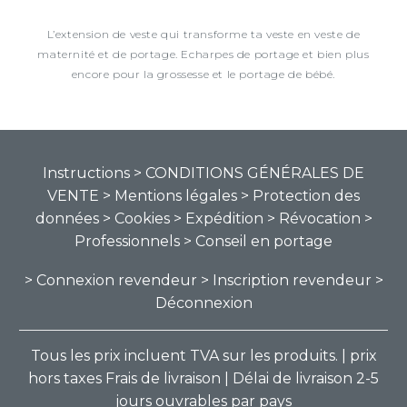
L’extension de veste qui transforme ta veste en veste de
maternité et de portage. Echarpes de portage et bien plus
encore pour la grossesse et le portage de bébé.
Instructions
> CONDITIONS GÉNÉRALES DE
VENTE
> Mentions légales
> Protection des
données
> Cookies
> Expédition
> Révocation
>
Professionnels
> Conseil en portage
> Connexion revendeur
> Inscription revendeur
>
Déconnexion
Tous les prix incluent TVA sur les produits. | prix
hors taxes Frais de livraison | Délai de livraison 2-5
jours ouvrables par pays