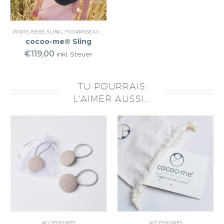
PORTE-BÉBÉ
,
SLING
,
FOURRISSEAUX DE TRANSPORT
cocoo-me® Sling
€
119,00
inkl. Steuer
TU POURRAIS
L'AIMER AUSSI...
ACCESSOIRES
ACCESSOIRES