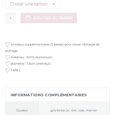
Choisir une option
quantité
AJOUTER AU PANIER
de
Anneaux
Sling
(taille
Anneaux supplémentaires (2 pièces) pour nouer l’écharpe de
L)
portage.
Matériau : 100% aluminium
diamètre : 7,6cm (intérieur)
Taille L
INFORMATIONS COMPLÉMENTAIRES
Couleur
gris foncé, or, noir, rosé, marron