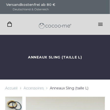
i ab 80 €
KOSTENLOSE Tragebera
terreich
für unsere Produkte
ANNEAUX SLING (TAILLE L)
Accueil
Accessoires
Anneaux Sling (taille L)