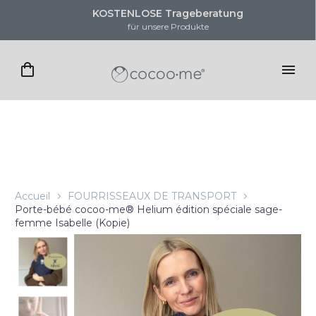
KOSTENLOSE Trageberatung
für unsere Produkte
cocoo•me® SLING
cocoo•me x Sissi Rasche
Accueil
FOURRISSEAUX DE TRANSPORT
Porte-bébé cocoo-me® Helium édition spéciale sage-
femme Isabelle (Kopie)