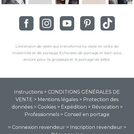
L’extension de veste qui transforme ta veste en veste de
maternité et de portage. Echarpes de portage et bien plus
encore pour la grossesse et le portage de bébé.
Instructions
> CONDITIONS GÉNÉRALES DE
VENTE
> Mentions légales
> Protection des
données
> Cookies
> Expédition
> Révocation
>
Professionnels
> Conseil en portage
> Connexion revendeur
> Inscription revendeur
>