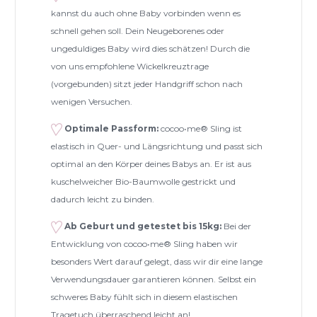
kannst du auch ohne Baby vorbinden wenn es
schnell gehen soll. Dein Neugeborenes oder
ungeduldiges Baby wird dies schätzen! Durch die
von uns empfohlene Wickelkreuztrage
(vorgebunden) sitzt jeder Handgriff schon nach
wenigen Versuchen.
Optimale Passform:
cocoo•me® Sling ist
elastisch in Quer- und Längsrichtung und passt sich
optimal an den Körper deines Babys an. Er ist aus
kuschelweicher Bio-Baumwolle gestrickt und
dadurch leicht zu binden.
Ab Geburt und getestet bis 15kg:
Bei der
Entwicklung von cocoo•me® Sling haben wir
besonders Wert darauf gelegt, dass wir dir eine lange
Verwendungsdauer garantieren können. Selbst ein
schweres Baby fühlt sich in diesem elastischen
Tragetuch überraschend leicht an!