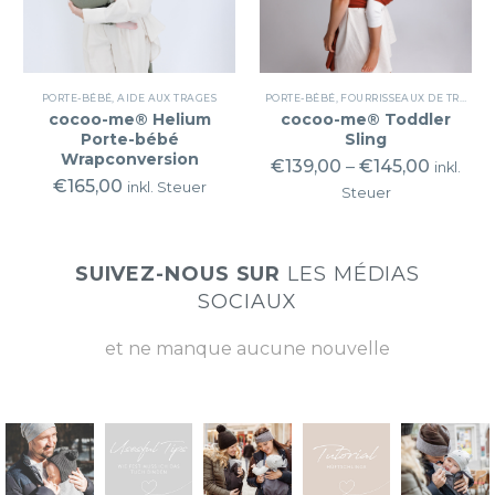
PORTE-BÉBÉ
,
AIDE AUX TRAGES
PORTE-BÉBÉ
,
FOURRISSEAUX DE TRANSPORT
cocoo-me® Helium
cocoo-me® Toddler
Porte-bébé
Sling
Wrapconversion
€
139,00
–
€
145,00
inkl.
€
165,00
inkl. Steuer
Steuer
SUIVEZ-NOUS SUR
LES MÉDIAS
SOCIAUX
et ne manque aucune nouvelle