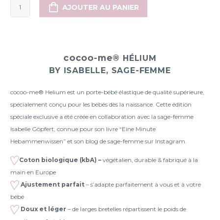
quantité
AJOUTER AU PANIER
de
Porte-
bébé
cocoo-
cocoo-me®
HÉLIUM
me®
BY ISABELLE, SAGE-FEMME
Helium
édition
cocoo-me® Helium est un porte-bébé élastique de qualité supérieure,
spéciale
spécialement conçu pour les bébés dès la naissance. Cette édition
sage-
spéciale exclusive a été créée en collaboration avec la sage-femme
femme
Isabelle Göpfert, connue pour son livre “Eine Minute
Isabelle
Hebammenwissen” et son blog de sage-femme sur Instagram.
(Kopie)
Coton biologique (kbA) –
végétalien, durable & fabriqué à la
main en Europe
Ajustement parfait
– s’adapte parfaitement à vous et à votre
bébé
Doux et léger
– de larges bretelles répartissent le poids de