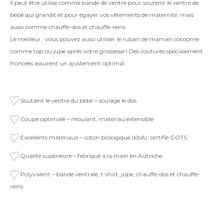
Il peut être utilisé comme bande de ventre pour soutenir le ventre de
bébé qui grandit et pour égayer vos vêtements de maternité, mais
aussi comme chauffe-dos et chauffe-reins.
Le meilleur : vous pouvez aussi utiliser le ruban de maman cocoome
comme top ou jupe après votre grossesse ! Des coutures spécialement
froncées assurent un ajustement optimal.
Soutient le ventre du bébé – soulage le dos
Coupe optimale – moulant, matériau extensible
Excellents matériaux – coton biologique (kbA), certifié GOTS
Qualité supérieure – fabriqué à la main en Autriche
Polyvalent – bande ventrale, t-shirt, jupe, chauffe-dos et chauffe-
reins