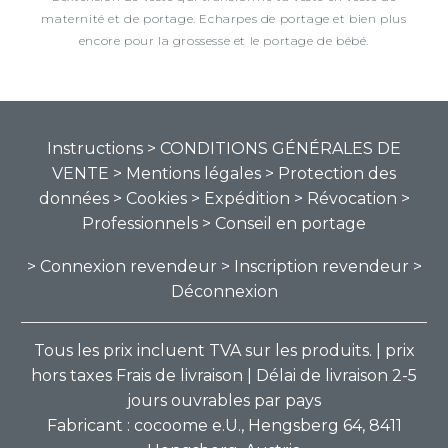
maternité et de portage. Echarpes de portage et bien plus
encore pour la grossesse et le portage de bébé.
Instructions
> CONDITIONS GÉNÉRALES DE
VENTE
> Mentions légales
> Protection des
données
> Cookies
> Expédition
> Révocation
>
Professionnels
> Conseil en portage
> Connexion revendeur
> Inscription revendeur
>
Déconnexion
Tous les prix incluent TVA sur les produits. | prix
hors taxes Frais de livraison | Délai de livraison 2-5
jours ouvrables par pays
Fabricant : cocoome e.U., Hengsberg 64, 8411