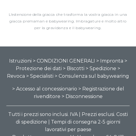
L’estensione della giacca che trasforma la vostra giacca in una
giacca premaman e babywearing. Imbragature e molto altro
per la gravidanza e il babywearing.
Istruzioni
> CONDIZIONI GENERALI
> Impronta
>
Protezione dei dati
> Biscotti
> Spedizione
>
Revoca
> Specialisti
> Consulenza sul babywearing
> Accesso al concessionario
> Registrazione del
rivenditore
> Disconnessione
Tutti i prezzi sono inclusi. IVA | Prezzi esclusi. Costi
di spedizione | Tempi di consegna 2-5 giorni
lavorativi per paese