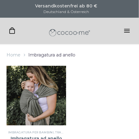
Versandkostenfrei ab 80 €
Deutschland & Österreich
Home
Imbragatura ad anello
IMBRAGATURA PER BAMBINI
,
TRASPORTARE I VESTITI
Imbragatura ad anello